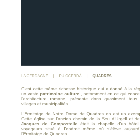
LA CERDAGNE
|
PUIGCERDÀ
|
QUADRES
C’est cette même richesse historique qui a donné à la rég
un vaste
patrimoine culturel
, notamment en ce qui conce
l’architecture romane, présente dans quasiment tous 
villages et municipalités.
L’Ermitatge de Notre Dame de Quadres en est un exemp
Cette église sur l’ancien chemin de la Seu d’Urgell et d
Jacques de Compostelle
était la chapelle d’un hôtel
voyageurs situé à l’endroit même où s’élève aujourd’
l’Ermitatge de Quadres.