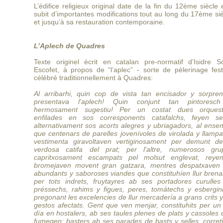
L’édifice religieux original date de la fin du 12ème siècle e
subit d’importantes modifications tout au long du 17ème si
et jusqu’à sa restauration contemporaine.
L’Aplech de Quadres
Texte originel écrit en catalan pre-normatif d’Isidre So
Escofet, à propos de “l’aplec” - sorte de pèlerinage fest
célébré traditionnellement à Quadres:
Al arribarhi, quin cop de vista tan encisador y sorpren
presentava l'aplech! Quin conjunt tan pintoresc
hermosament sugestiu! Per un costat dues orquest
enfilades en sos corresponents catafalchs, feyen sen
alternativament sos acorts alegres y ubriagadors, al ense
que centenars de parelles jovenívoles de virolada y llamp
vestimenta giravoltaven vertiginosament per demunt de
verdosa catifa del prat; per l'altre, numerosos gru
capritxosament escampats pel molsut englevat, reye
bromejaven movent gran gatzara, mentres despatxaven 
abundants y saboroses viandes que constituhíen llur brena
per tots indrets, fruytayres ab ses portadores curulles
préssechs, rahims y figues, peres, tomátechs y esbergini
pregonant les excelencies de llur mercadería a grans crits 
gestos afectats. Gent que ven menjar, constituhits per un
día en hostalers, ab ses taules plenes de plats y cassoles
fumegen; basters ab ses parades de basts y selles, corret