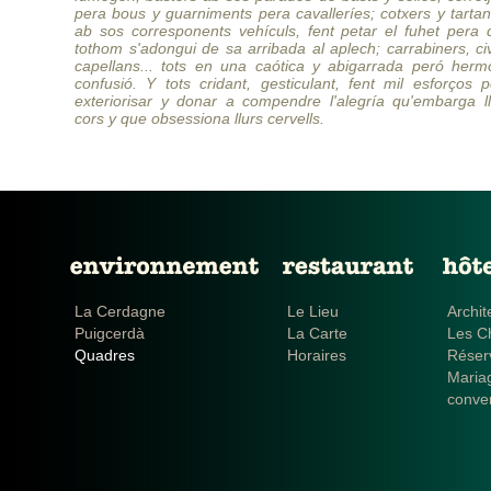
pera bous y guarniments pera cavalleríes; cotxers y tarta
ab sos corresponents vehículs, fent petar el fuhet pera 
tothom s'adongui de sa arribada al aplech; carrabiners, civ
capellans... tots en una caótica y abigarrada peró herm
confusió. Y tots cridant, gesticulant, fent mil esforços 
exteriorisar y donar a compendre l'alegría qu'embarga ll
cors y que obsessiona llurs cervells.
La Cerdagne
Le Lieu
Archit
Puigcerdà
La Carte
Les C
Quadres
Horaires
Réser
Maria
conve